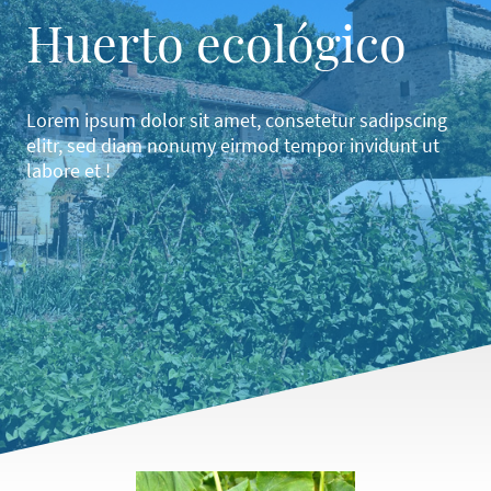
Huerto ecológico
Lorem ipsum dolor sit amet, consetetur sadipscing
elitr, sed diam nonumy eirmod tempor invidunt ut
labore et !