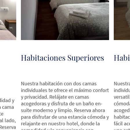
Habitaciones Superiores
Habi
Nuestra habitación con dos camas
Nuestr
individuales te ofrece el máximo confort
individ
y privacidad. Relájate en camas
versati
idad y
acogedoras y disfruta de un baño en-
cómoda
sa cama
suite moderno y limpio. Reserva ahora
acogedo
te
para disfrutar de una estancia cómoda y
habitac
al lado,
relajante en nuestro hotel, donde la
fácil a
Reserva