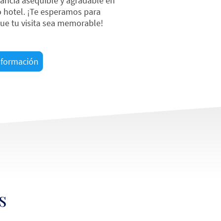
ancia asequible y agradable en
 hotel. ¡Te esperamos para
ue tu visita sea memorable!
nformación
s